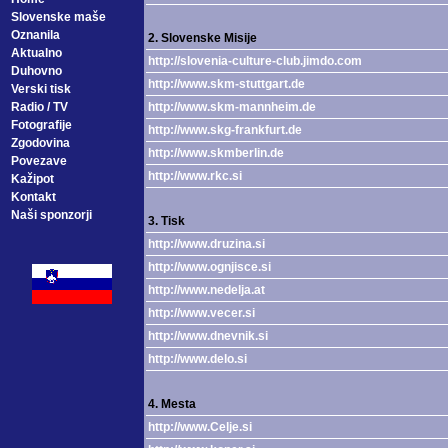
Slovenske maše
Oznanila
2. Slovenske Misije
Aktualno
http://slovenia-culture-club.jimdo.com
Duhovno
http://www.skm-stuttgart.de
Verski tisk
Radio / TV
http://www.skm-mannheim.de
Fotografije
http://www.skg-frankfurt.de
Zgodovina
http://www.skmberlin.de
Povezave
http://www.rkc.si
Kažipot
Kontakt
Naši sponzorji
3. Tisk
http://www.druzina.si
http://www.ognjisce.si
http://www.nedelja.at
http://www.vecer.si
http://www.dnevnik.si
http://www.delo.si
4. Mesta
http://www.Celje.si