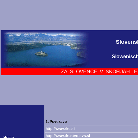
Slovensk
Slowenisch
ZA SLOVENCE V ŠKOFIJAH - E
1. Povezave
http://www.rkc.si
http://www.drustvo-svs.si
Home